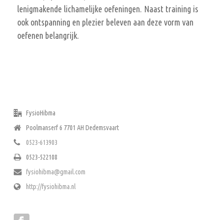
lenigmakende lichamelijke oefeningen. Naast training is
ook ontspanning en plezier beleven aan deze vorm van
oefenen belangrijk.
ADRES
FysioHibma
Poolmanserf 6 7701 AH Dedemsvaart
0523-613903
0523-522108
fysiohibma@gmail.com
http://fysiohibma.nl