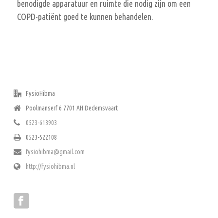
benodigde apparatuur en ruimte die nodig zijn om een
COPD-patiënt goed te kunnen behandelen.
ADRES
FysioHibma
Poolmanserf 6 7701 AH Dedemsvaart
0523-613903
0523-522108
fysiohibma@gmail.com
http://fysiohibma.nl