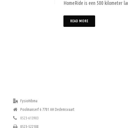
HomeRide is een 500 kilometer lan
READ MORE
ADRES
FysioHibma
Poolmanserf 6 7701 AH Dedemsvaart
0523-613903
0523-522108