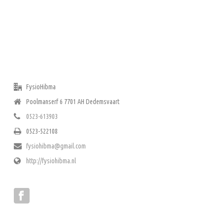
ADRES
FysioHibma
Poolmanserf 6 7701 AH Dedemsvaart
0523-613903
0523-522108
fysiohibma@gmail.com
http://fysiohibma.nl