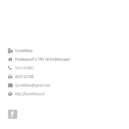
ADRES
FysioHibma
Poolmanserf 6 7701 AH Dedemsvaart
0523-613903
0523-522108
fysiohibma@gmail.com
http://fysiohibma.nl